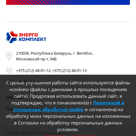
210036, Республика Беларусь, г. Витебск,
Московский пр-т, 94Б
+375 (212) 48-01-12
,
+375 (212) 48-01-13
info@vikab.by
С целью улучшения работы сайта используются файлы
«cookies» (файлы с данными о прошлых посещениях
сайта). Продолжая использовать данный сайт, я
Карта сайта
подтверждаю, что я ознакомлен(а) с
Политикой в
Политика конфиденциальности
отношении обработки cookie
и согласен(на) на
обработку моих персональных данных на изложенных
в Согласии на обработку персональных данных
условиях.
© 2026, ООО «ПО Энергокомплект»